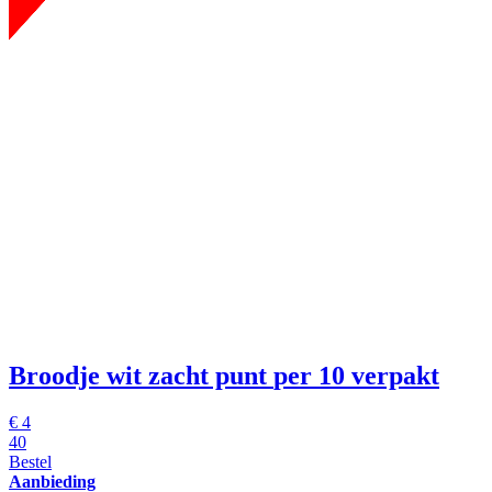
Broodje wit zacht punt
per 10 verpakt
€
4
40
Bestel
Aanbieding