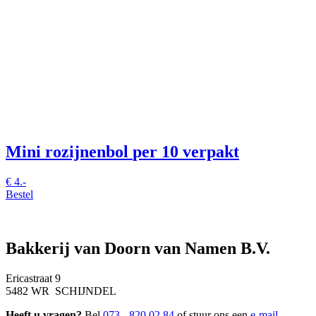
Mini rozijnenbol
per 10 verpakt
€
4.-
Bestel
Bakkerij van Doorn van Namen B.V.
Ericastraat 9
5482 WR SCHIJNDEL
Heeft u vragen?
Bel
073 - 820 02 84
of stuur ons een
e-mail
.