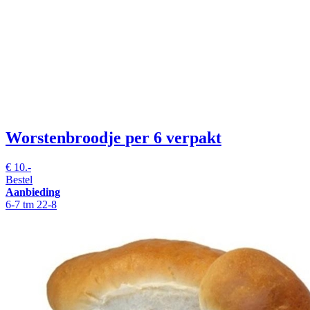
Worstenbroodje
per 6 verpakt
€
10.-
Bestel
Aanbieding
6-7 tm 22-8