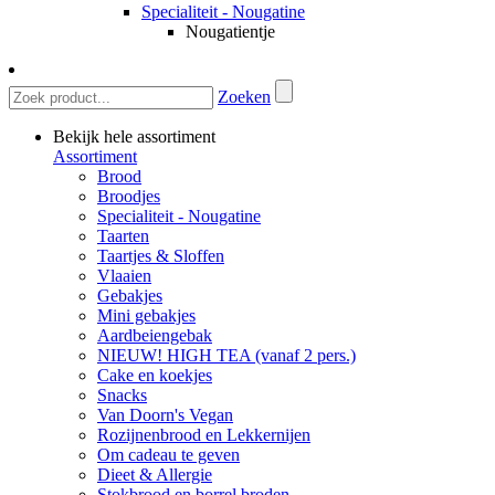
Specialiteit - Nougatine
Nougatientje
Zoeken
Bekijk hele assortiment
Assortiment
Brood
Broodjes
Specialiteit - Nougatine
Taarten
Taartjes & Sloffen
Vlaaien
Gebakjes
Mini gebakjes
Aardbeiengebak
NIEUW! HIGH TEA (vanaf 2 pers.)
Cake en koekjes
Snacks
Van Doorn's Vegan
Rozijnenbrood en Lekkernijen
Om cadeau te geven
Dieet & Allergie
Stokbrood en borrel broden