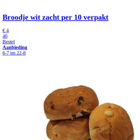
Broodje wit zacht
per 10 verpakt
€
4
40
Bestel
Aanbieding
6-7 tm 22-8