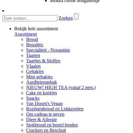
Mokka creme nougatientje
Zoeken
Bekijk hele assortiment
Assortiment
Brood
Broodjes
Specialiteit - Nougatine
Taarten
Taartjes & Sloffen
Vlaaien
Gebakjes
Mini gebakjes
Aardbeiengebak
NIEUW! HIGH TEA (vanaf 2 pers.)
Cake en koekjes
Snacks
Van Doorn's Vegan
Rozijnenbrood en Lekkernijen
Om cadeau te geven
Dieet & Allergie
Stokbrood en borrel broden
Crackers en Beschuit