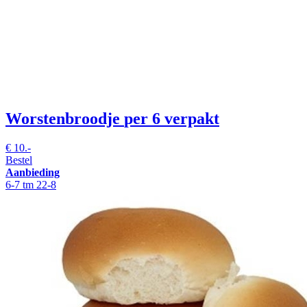
Worstenbroodje
per 6 verpakt
€
10.-
Bestel
Aanbieding
6-7 tm 22-8