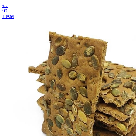
€
3
99
Bestel