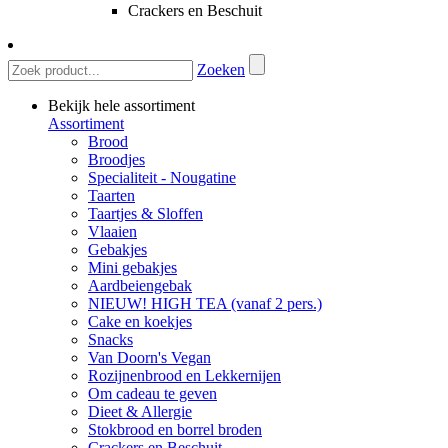
Crackers en Beschuit
Zoeken
Bekijk hele assortiment
Assortiment
Brood
Broodjes
Specialiteit - Nougatine
Taarten
Taartjes & Sloffen
Vlaaien
Gebakjes
Mini gebakjes
Aardbeiengebak
NIEUW! HIGH TEA (vanaf 2 pers.)
Cake en koekjes
Snacks
Van Doorn's Vegan
Rozijnenbrood en Lekkernijen
Om cadeau te geven
Dieet & Allergie
Stokbrood en borrel broden
Crackers en Beschuit