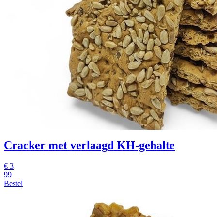
Cracker met verlaagd KH-gehalte
€
3
99
Bestel