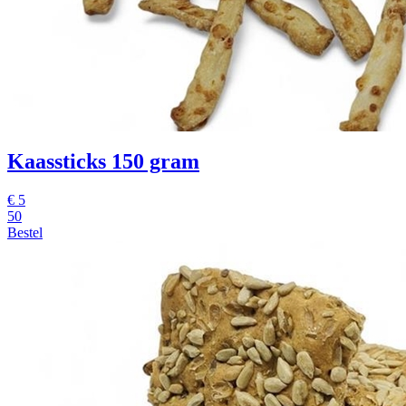
Kaassticks 150 gram
€
5
50
Bestel