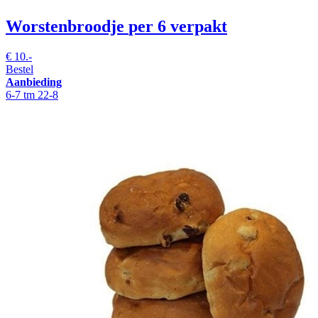
Worstenbroodje
per 6 verpakt
€
10.-
Bestel
Aanbieding
6-7 tm 22-8