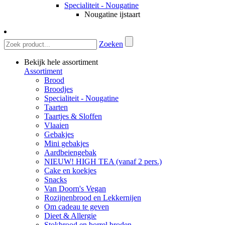
Specialiteit - Nougatine
Nougatine ijstaart
Zoeken
Bekijk hele assortiment
Assortiment
Brood
Broodjes
Specialiteit - Nougatine
Taarten
Taartjes & Sloffen
Vlaaien
Gebakjes
Mini gebakjes
Aardbeiengebak
NIEUW! HIGH TEA (vanaf 2 pers.)
Cake en koekjes
Snacks
Van Doorn's Vegan
Rozijnenbrood en Lekkernijen
Om cadeau te geven
Dieet & Allergie
Stokbrood en borrel broden