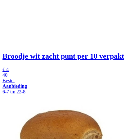
Broodje wit zacht punt
per 10 verpakt
€
4
40
Bestel
Aanbieding
6-7 tm 22-8