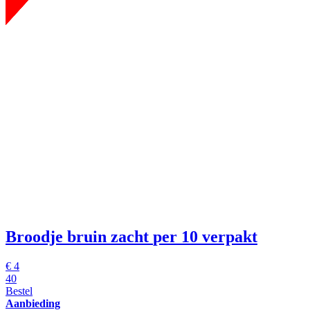
Broodje bruin zacht
per 10 verpakt
€
4
40
Bestel
Aanbieding