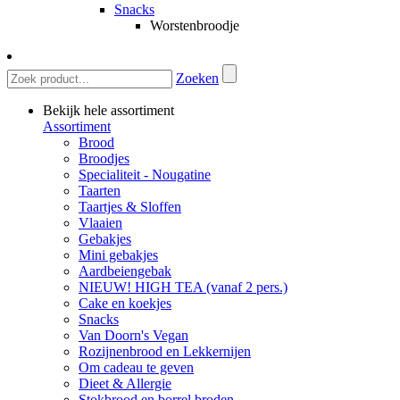
Snacks
Worstenbroodje
Zoeken
Bekijk hele assortiment
Assortiment
Brood
Broodjes
Specialiteit - Nougatine
Taarten
Taartjes & Sloffen
Vlaaien
Gebakjes
Mini gebakjes
Aardbeiengebak
NIEUW! HIGH TEA (vanaf 2 pers.)
Cake en koekjes
Snacks
Van Doorn's Vegan
Rozijnenbrood en Lekkernijen
Om cadeau te geven
Dieet & Allergie
Stokbrood en borrel broden