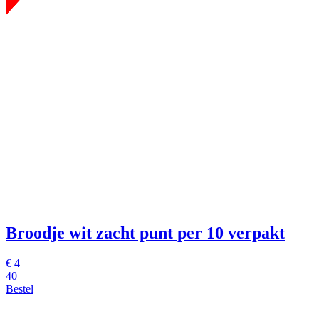
Broodje wit zacht punt
per 10 verpakt
€
4
40
Bestel