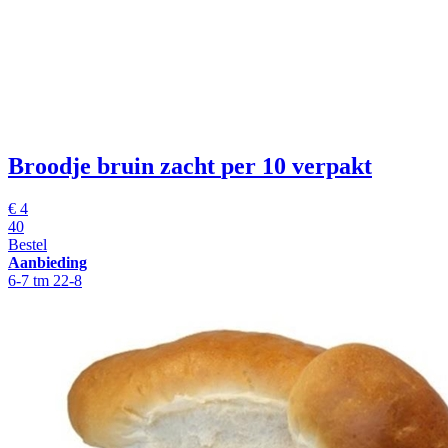
Broodje bruin zacht
per 10 verpakt
€
4
40
Bestel
Aanbieding
6-7 tm 22-8