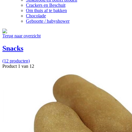
Crackers en Beschuit
Om thuis af te bakken
Chocolade
Geboorte / babyshower
Terug naar overzicht
Snacks
(12 producten)
Product 1 van 12