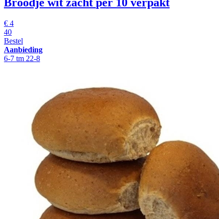
Broodje wit zacht
per 10 verpakt
€
4
40
Bestel
Aanbieding
6-7 tm 22-8