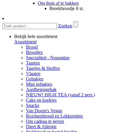
Om thuis af te bakken
Breekbroodje 8 st.
Zoeken
Bekijk hele assortiment
Assortiment
Brood
Broodjes
Specialiteit - Nougatine
Taarten
Taartjes & Sloffen
Vlaaien
Gebakjes
Mini gebakjes
Aardbeiengebak
NIEUW! HIGH TEA (vanaf 2 pers.)
Cake en koekjes
Snacks
Van Doorn's Vegan
Rozijnenbrood en Lekkernijen
Om cadeau te geven
Dieet & Allergie
Stokbrood en borrel broden