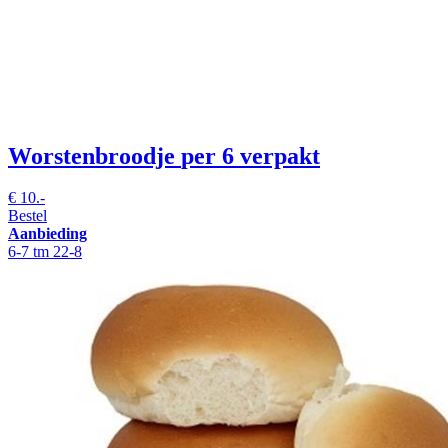
Worstenbroodje
per 6 verpakt
€
10.-
Bestel
Aanbieding
6-7 tm 22-8