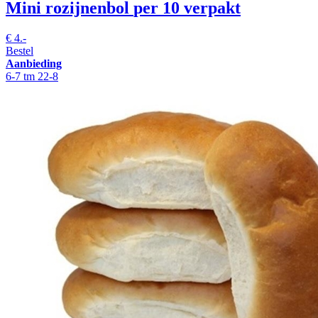
Mini rozijnenbol
per 10 verpakt
€
4.-
Bestel
Aanbieding
6-7 tm 22-8