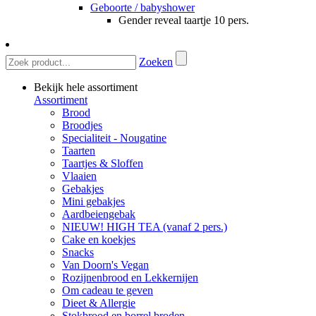
Geboorte / babyshower
Gender reveal taartje 10 pers.
Zoeken
Bekijk hele assortiment
Assortiment
Brood
Broodjes
Specialiteit - Nougatine
Taarten
Taartjes & Sloffen
Vlaaien
Gebakjes
Mini gebakjes
Aardbeiengebak
NIEUW! HIGH TEA (vanaf 2 pers.)
Cake en koekjes
Snacks
Van Doorn's Vegan
Rozijnenbrood en Lekkernijen
Om cadeau te geven
Dieet & Allergie
Stokbrood en borrel broden