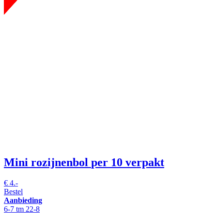
Mini rozijnenbol
per 10 verpakt
€
4.-
Bestel
Aanbieding
6-7 tm 22-8