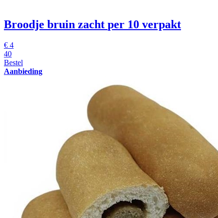
Broodje bruin zacht
per 10 verpakt
€
4
40
Bestel
Aanbieding