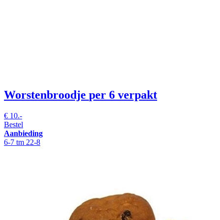
Worstenbroodje
per 6 verpakt
€
10.-
Bestel
Aanbieding
6-7 tm 22-8