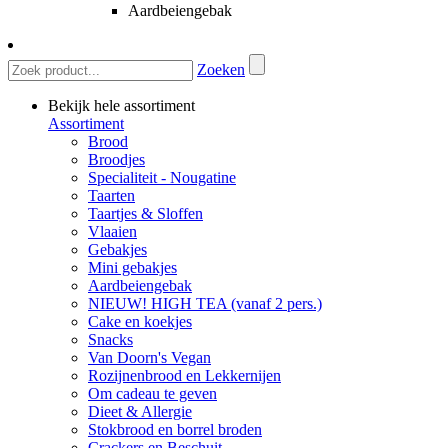
Aardbeiengebak
Zoeken
Bekijk hele assortiment
Assortiment
Brood
Broodjes
Specialiteit - Nougatine
Taarten
Taartjes & Sloffen
Vlaaien
Gebakjes
Mini gebakjes
Aardbeiengebak
NIEUW! HIGH TEA (vanaf 2 pers.)
Cake en koekjes
Snacks
Van Doorn's Vegan
Rozijnenbrood en Lekkernijen
Om cadeau te geven
Dieet & Allergie
Stokbrood en borrel broden
Crackers en Beschuit