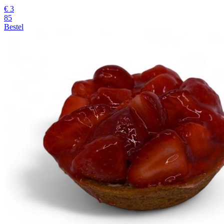
€
3
85
Bestel