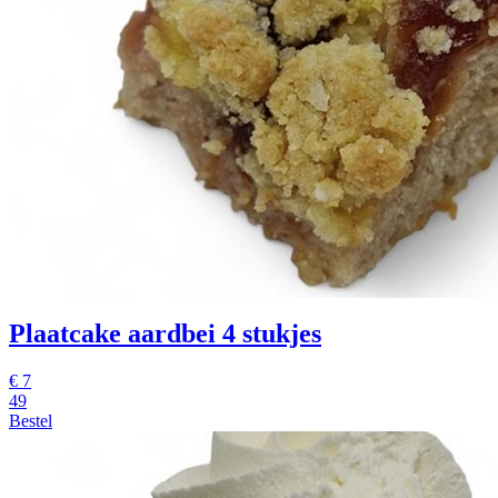
Plaatcake aardbei 4 stukjes
€
7
49
Bestel