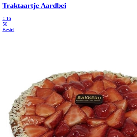
Traktaartje Aardbei
€
16
50
Bestel