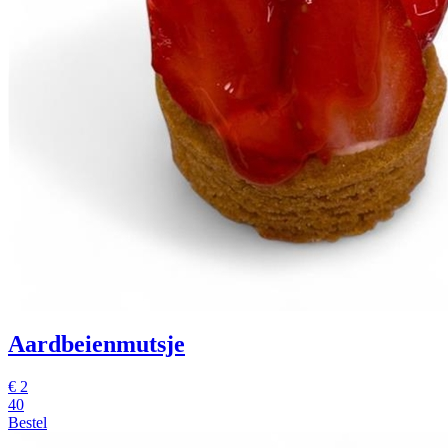
Aardbeienmutsje
€
2
40
Bestel