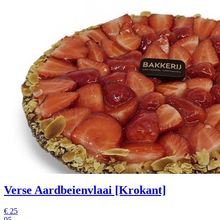
Verse Aardbeienvlaai [Krokant]
€
25
95