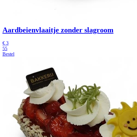
Aardbeienvlaaitje zonder slagroom
€
3
55
Bestel