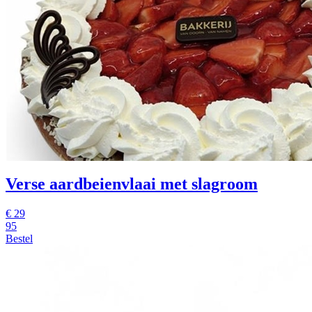
Verse aardbeienvlaai met slagroom
€
29
95
Bestel