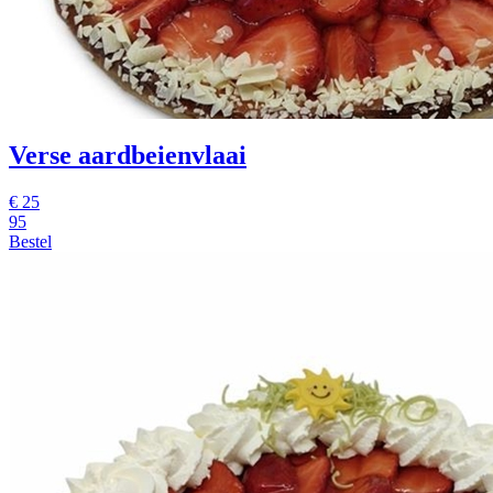
Verse aardbeienvlaai
€
25
95
Bestel