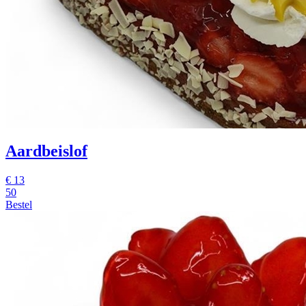
Aardbeislof
€
13
50
Bestel