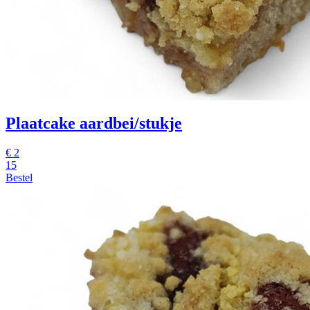
Plaatcake aardbei/stukje
€
2
15
Bestel