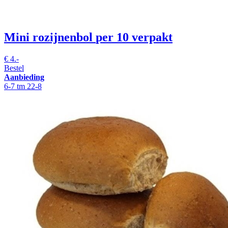
Mini rozijnenbol
per 10 verpakt
€
4.-
Bestel
Aanbieding
6-7 tm 22-8