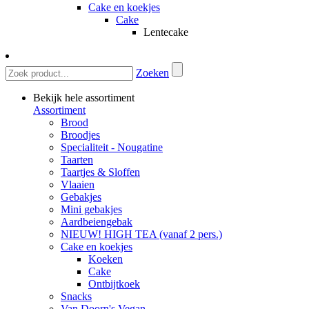
Cake en koekjes
Cake
Lentecake
Zoeken
Bekijk hele assortiment
Assortiment
Brood
Broodjes
Specialiteit - Nougatine
Taarten
Taartjes & Sloffen
Vlaaien
Gebakjes
Mini gebakjes
Aardbeiengebak
NIEUW! HIGH TEA (vanaf 2 pers.)
Cake en koekjes
Koeken
Cake
Ontbijtkoek
Snacks
Van Doorn's Vegan