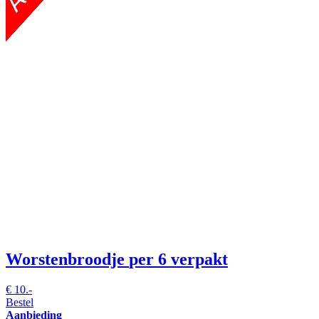
Worstenbroodje
per 6 verpakt
€
10.-
Bestel
Aanbieding