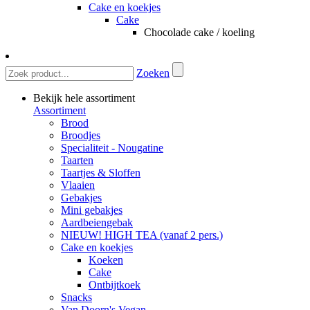
Cake en koekjes
Cake
Chocolade cake / koeling
Zoeken
Bekijk hele assortiment
Assortiment
Brood
Broodjes
Specialiteit - Nougatine
Taarten
Taartjes & Sloffen
Vlaaien
Gebakjes
Mini gebakjes
Aardbeiengebak
NIEUW! HIGH TEA (vanaf 2 pers.)
Cake en koekjes
Koeken
Cake
Ontbijtkoek
Snacks
Van Doorn's Vegan