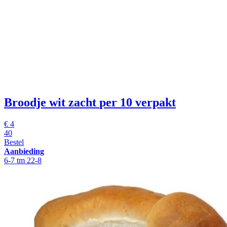
Broodje wit zacht
per 10 verpakt
€
4
40
Bestel
Aanbieding
6-7 tm 22-8