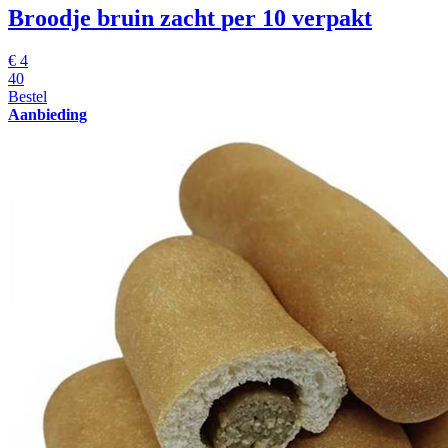
Broodje bruin zacht
per 10 verpakt
€
4
40
Bestel
Aanbieding