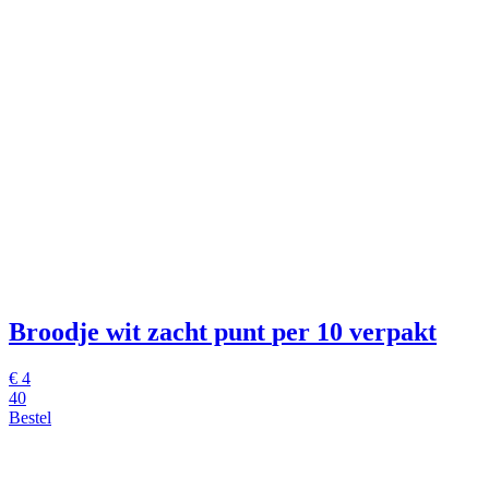
Broodje wit zacht punt
per 10 verpakt
€
4
40
Bestel