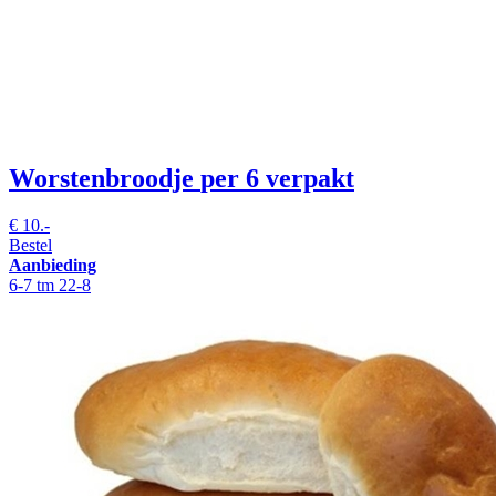
Worstenbroodje
per 6 verpakt
€
10.-
Bestel
Aanbieding
6-7 tm 22-8