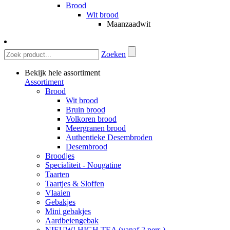
Brood
Wit brood
Maanzaadwit
Zoeken
Bekijk hele assortiment
Assortiment
Brood
Wit brood
Bruin brood
Volkoren brood
Meergranen brood
Authentieke Desembroden
Desembrood
Broodjes
Specialiteit - Nougatine
Taarten
Taartjes & Sloffen
Vlaaien
Gebakjes
Mini gebakjes
Aardbeiengebak
NIEUW! HIGH TEA (vanaf 2 pers.)