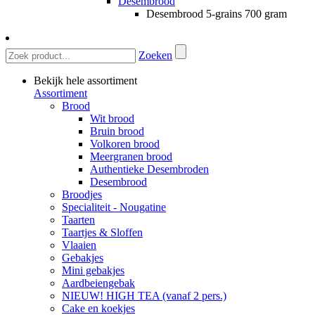
Desembrood
Desembrood 5-grains 700 gram
Zoeken
Bekijk hele assortiment
Assortiment
Brood
Wit brood
Bruin brood
Volkoren brood
Meergranen brood
Authentieke Desembroden
Desembrood
Broodjes
Specialiteit - Nougatine
Taarten
Taartjes & Sloffen
Vlaaien
Gebakjes
Mini gebakjes
Aardbeiengebak
NIEUW! HIGH TEA (vanaf 2 pers.)
Cake en koekjes