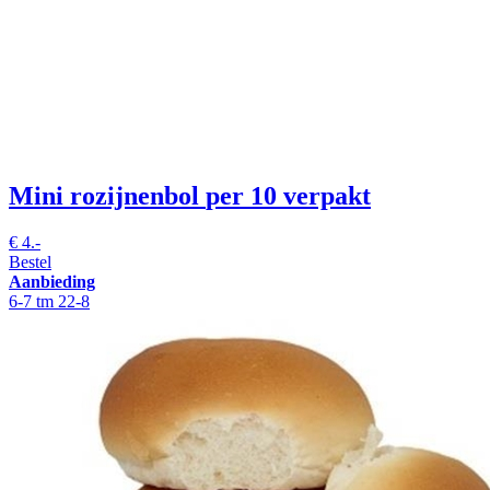
Mini rozijnenbol
per 10 verpakt
€
4.-
Bestel
Aanbieding
6-7 tm 22-8