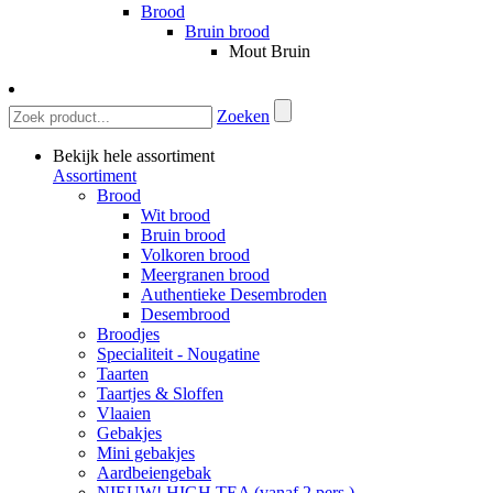
Brood
Bruin brood
Mout Bruin
Zoeken
Bekijk hele assortiment
Assortiment
Brood
Wit brood
Bruin brood
Volkoren brood
Meergranen brood
Authentieke Desembroden
Desembrood
Broodjes
Specialiteit - Nougatine
Taarten
Taartjes & Sloffen
Vlaaien
Gebakjes
Mini gebakjes
Aardbeiengebak
NIEUW! HIGH TEA (vanaf 2 pers.)