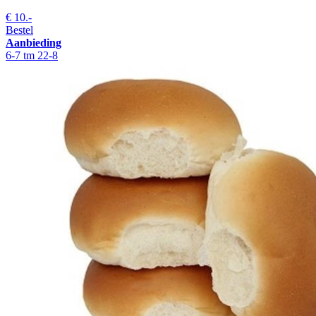
€
10.-
Bestel
Aanbieding
6-7 tm 22-8