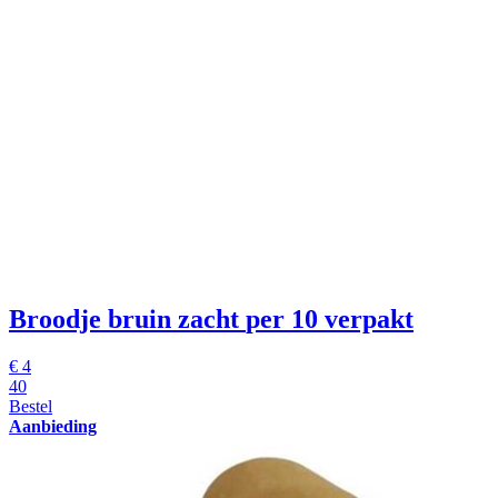
Broodje bruin zacht
per 10 verpakt
€
4
40
Bestel
Aanbieding