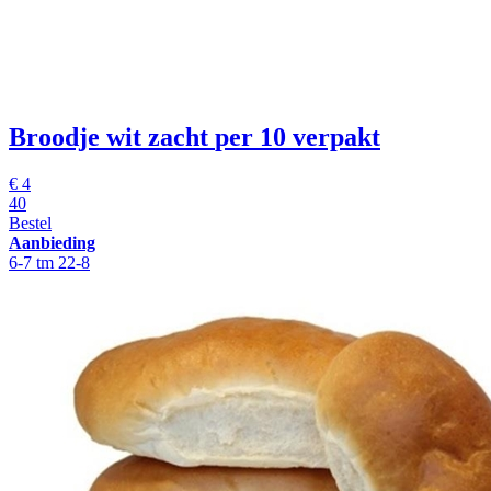
Broodje wit zacht
per 10 verpakt
€
4
40
Bestel
Aanbieding
6-7 tm 22-8