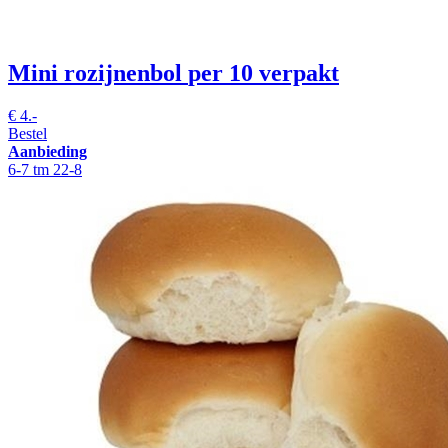
Mini rozijnenbol
per 10 verpakt
€
4.-
Bestel
Aanbieding
6-7 tm 22-8