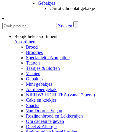
Gebakjes
Carrot Chocolat gebakje
Zoeken
Bekijk hele assortiment
Assortiment
Brood
Broodjes
Specialiteit - Nougatine
Taarten
Taartjes & Sloffen
Vlaaien
Gebakjes
Mini gebakjes
Aardbeiengebak
NIEUW! HIGH TEA (vanaf 2 pers.)
Cake en koekjes
Snacks
Van Doorn's Vegan
Rozijnenbrood en Lekkernijen
Om cadeau te geven
Dieet & Allergie
Stokbrood en borrel broden