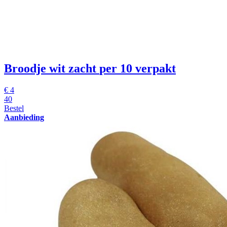
Broodje wit zacht
per 10 verpakt
€
4
40
Bestel
Aanbieding