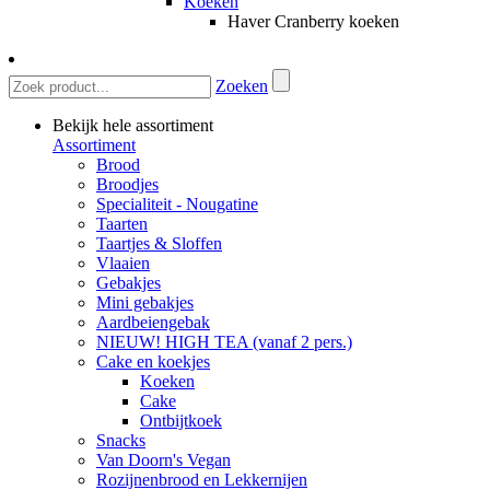
Koeken
Haver Cranberry koeken
Zoeken
Bekijk hele assortiment
Assortiment
Brood
Broodjes
Specialiteit - Nougatine
Taarten
Taartjes & Sloffen
Vlaaien
Gebakjes
Mini gebakjes
Aardbeiengebak
NIEUW! HIGH TEA (vanaf 2 pers.)
Cake en koekjes
Koeken
Cake
Ontbijtkoek
Snacks
Van Doorn's Vegan
Rozijnenbrood en Lekkernijen