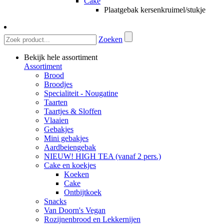
Cake
Plaatgebak kersenkruimel/stukje
Zoeken
Bekijk hele assortiment
Assortiment
Brood
Broodjes
Specialiteit - Nougatine
Taarten
Taartjes & Sloffen
Vlaaien
Gebakjes
Mini gebakjes
Aardbeiengebak
NIEUW! HIGH TEA (vanaf 2 pers.)
Cake en koekjes
Koeken
Cake
Ontbijtkoek
Snacks
Van Doorn's Vegan
Rozijnenbrood en Lekkernijen