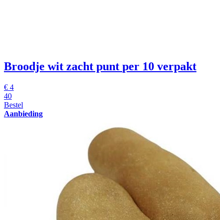
Broodje wit zacht punt
per 10 verpakt
€
4
40
Bestel
Aanbieding