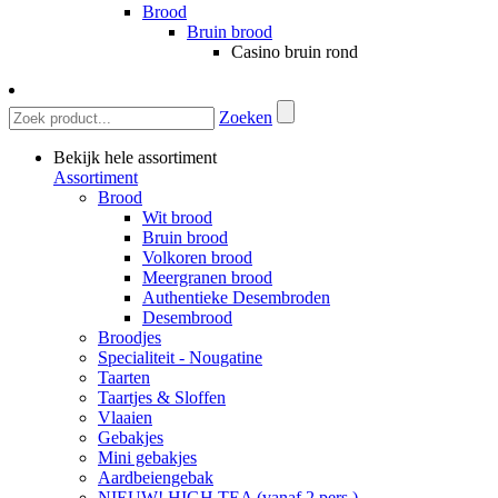
Brood
Bruin brood
Casino bruin rond
Zoeken
Bekijk hele assortiment
Assortiment
Brood
Wit brood
Bruin brood
Volkoren brood
Meergranen brood
Authentieke Desembroden
Desembrood
Broodjes
Specialiteit - Nougatine
Taarten
Taartjes & Sloffen
Vlaaien
Gebakjes
Mini gebakjes
Aardbeiengebak
NIEUW! HIGH TEA (vanaf 2 pers.)