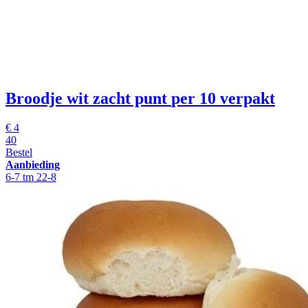
Broodje wit zacht punt
per 10 verpakt
€
4
40
Bestel
Aanbieding
6-7 tm 22-8