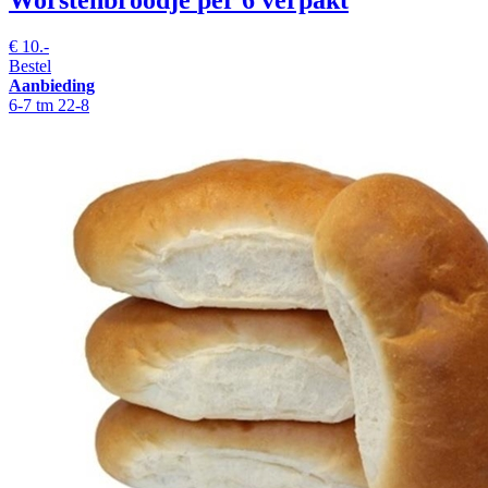
Worstenbroodje
per 6 verpakt
€
10.-
Bestel
Aanbieding
6-7 tm 22-8